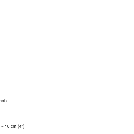
haf)
0 cm (4”)