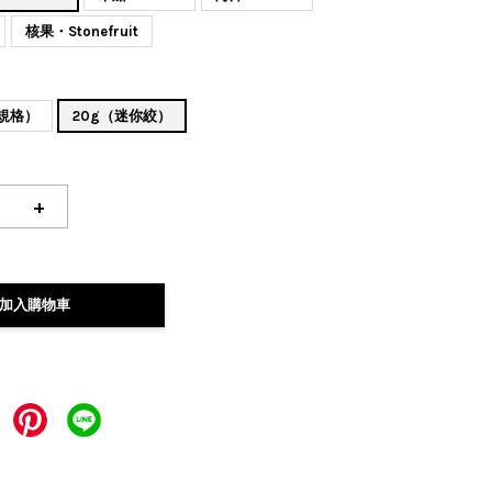
核果・Stonefruit
般規格）
20g（迷你絞）
+
加入購物車