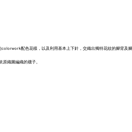
的colorwork配色花樣，以及利用基本上下針，交織出獨特花紋的腳
雙依原織圖編織的襪子。