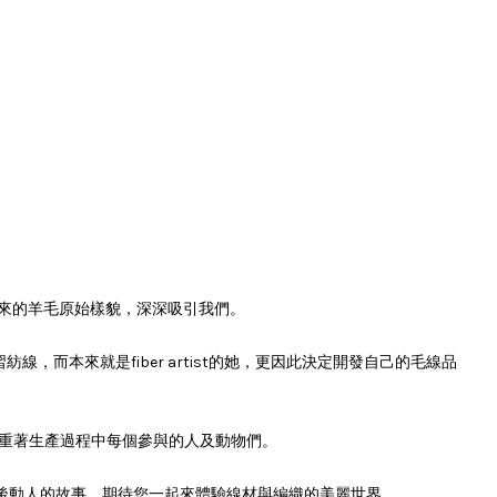
深深吸引我們。
出來的羊毛原始樣貌，
學習紡線，而本來就是fiber artist的她，更因此決定開發自己的毛線品
尊重著生產過程中每個參與的人及動物們。
自其背後動人的故事，期待您一起來體驗線材與編織的美麗世界。