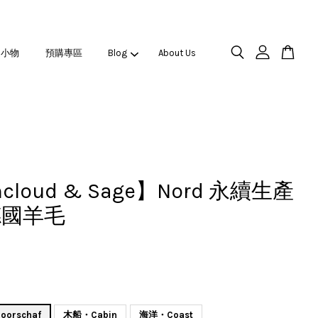
之小物
預購專區
Blog
About Us
ncloud & Sage】Nord 永續生產
德國羊毛
orschaf
木船・Cabin
海洋・Coast