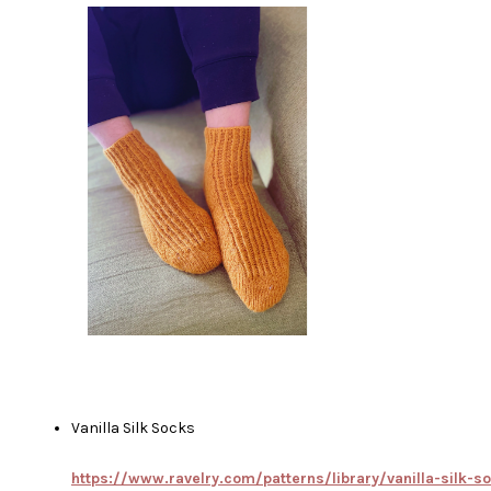
Vanilla Silk Socks
https://www.ravelry.com/patterns/library/vanilla-silk-s