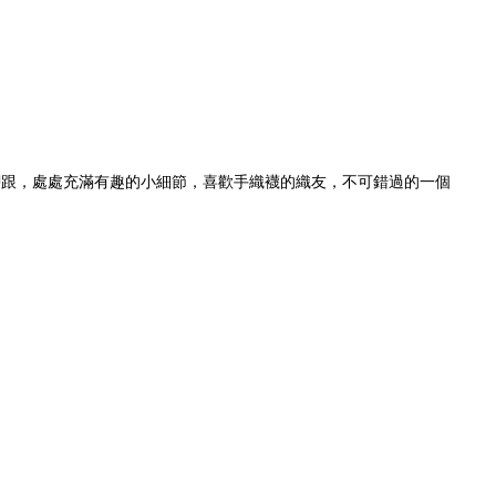
背及腳跟，處處充滿有趣的小細節，喜歡手織襪的織友，不可錯過的一個