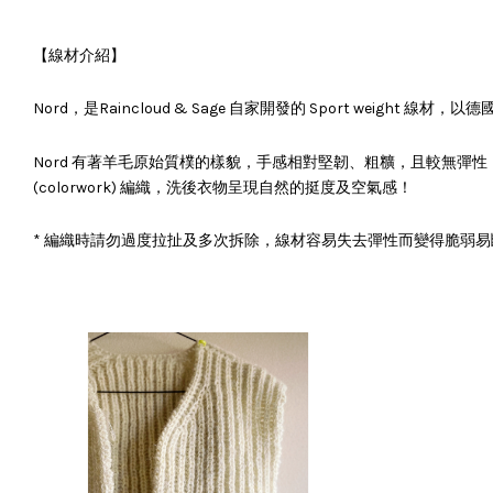
【線材介紹】
Nord，是Raincloud & Sage 自家開發的 Sport weight 線材
Nord 有著羊毛原始質樸的樣貌，手感相對堅韌、粗䊯，且較無彈
(colorwork) 編織，洗後衣物呈現自然的挺度及空氣感！
* 編織時請勿過度拉扯及多次拆除，線材容易失去彈性而變得脆弱