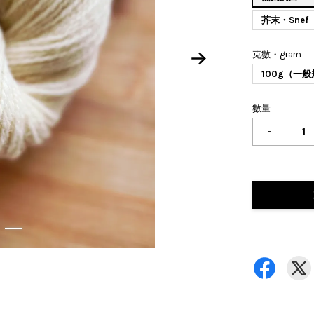
芥末・Snef
克數・gram
100g（一
數量
-