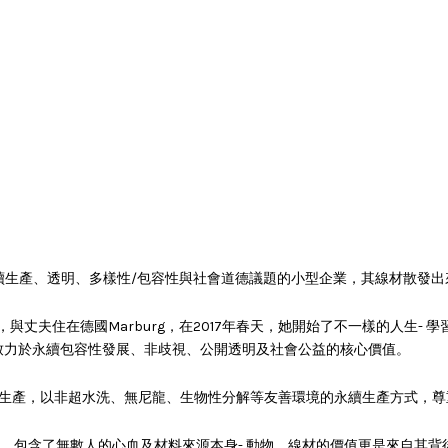
致力於永續生產、透明、多樣性/包容性與社會道德議題的小型企業，其線材散發
大人的她，與丈夫住在德國Marburg，在2017年春天，她開始了不一樣的人生- 
致力於永續包容性發展、非歧視、公開透明及社會公益的核心價值。
地生產，以非超水洗、無尼龍、生物性分解等友善環境的永續生產方式，
款線材的誕生，包含了無數人的心血及材料來源本身- 動物，線材的價值更是來