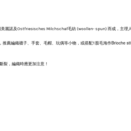
，以德國美麗諾及Ostfriesisches Milchschaf毛紡 (woollen- sp
或搭配1股毛海作Brioche
性，推薦編織襪子、手套、毛帽、玩偶等小物，
易斷裂，編織時應更加注意！