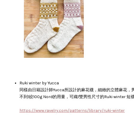
Ruki winter by Yucca
同樣由日籍設計師Yucca所設計的麻花襪，細緻的立體麻花，
不到1絞100g Nord的用量，可織1雙男性尺寸的Ruki winter 短
https://www.ravelry.com/patterns/library/ruki-winter