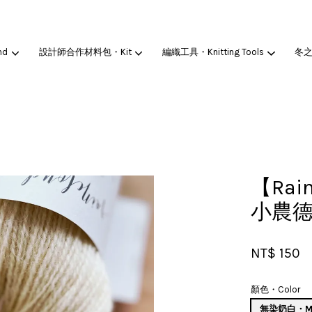
nd
設計師合作材料包・Kit
編織工具・Knitting Tools
冬
您的購物車目前還是空的。
繼續購物
【Rai
小農
NT$ 150
顏色・Color
無染奶白・Mo