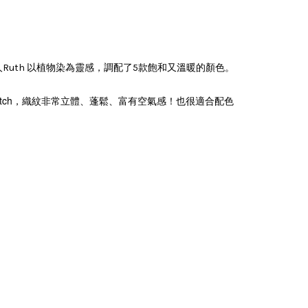
un) 而成，主理人Ruth 以植物染為靈感，調配了5款飽和又溫暖的顏色。
 stitch，織紋非常立體、蓬鬆、富有空氣感！
也很適合配色