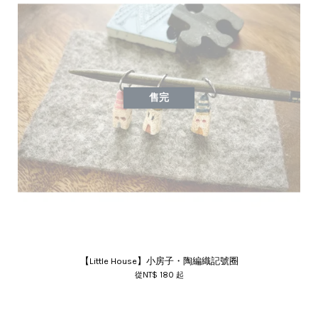
售完
【Little House】小房子・陶編織記號圈
從
NT$ 180
起