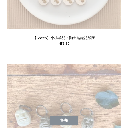
【Sheep】小小羊兒・陶土編織記號圈
NT$ 90
售完