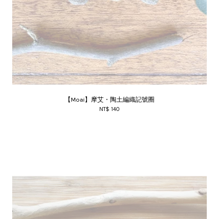
【Moai】摩艾・陶土編織記號圈
NT$ 140