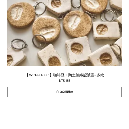
【Coffee Bean】咖啡豆・陶土編織記號圈- 多款
NT$ 85
加入購物車