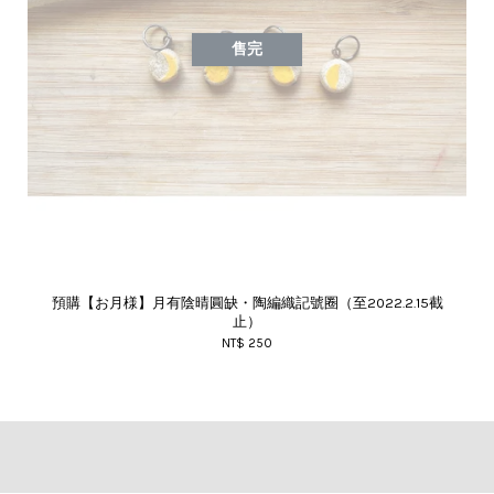
售完
預購【お月様】月有陰晴圓缺・陶編織記號圈（至2022.2.15截
止）
NT$ 250