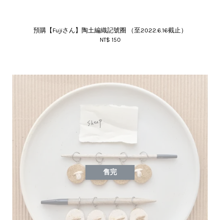
預購【Fujiさん】陶土編織記號圈 （至2022.6.16截止）
NT$ 150
售完