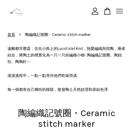
您的購物車目前還是空的。
›
首頁
陶編織記號圈・Ceramic stitch marker
遠離都市塵囂，住在小島上的Lucid Islet Knit，熱愛編織與捏陶，兩者
繼續購物
結合，將陶土的樸實化為一只一只的編織小物- 陶編織記號圈、陶鈕
扣、陶胸針⋯
漫漫過程中，一點一點等待他們乾燥而成
每一個都有自己獨特的模樣，散發陶土天然紋理和原始色澤
陶編織記號圈・Ceramic
stitch marker