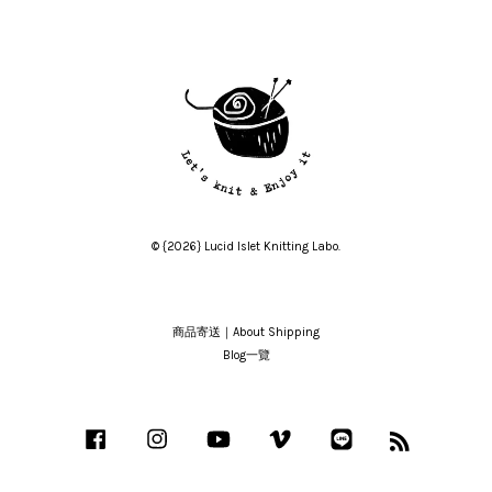
© {2026} Lucid Islet Knitting Labo.
商品寄送｜About Shipping
Blog一覽
Facebook
Instagram
YouTube
Vimeo
Line
RSS