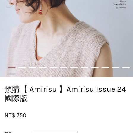
預購【 Amirisu 】Amirisu Issue 24
國際版
NT$ 750