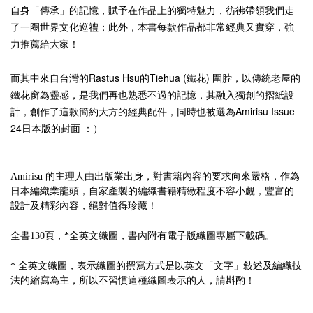
自身「傳承」的
記憶
，賦予
在作品上的
獨特魅力
，彷彿帶領我們走
了一圈世界文化巡禮；此外，本書每款作品都非常經典又實穿，強
力推薦給大家！
而
Rastus Hsu的Tiehua (鐵花) 圍脖，以傳統老屋的
其中來自台灣的
鐵花窗為靈感，是我們再也熟悉不過的記憶，其融入獨創的摺紙設
計，創作了這款簡約大方的經典配件，同時也被選為Amirisu Issue
24日本版的封面 ：）
的主理人由出版業出身，對書籍內容的要求向來嚴格，作為
Amirisu
日本編織業龍頭，自家產製的編織書籍精緻程度不容小覷，豐富的
設計及精彩內容，絕對值得珍藏！
全書
頁，
全英文織圖，書內附有電子版織圖專屬下載碼。
130
*
全英文織圖，表示織圖的撰寫方式是以英文「文字」敍述及編織技
*
法的縮寫為主，所以不習慣這種織圖表示的人，請斟酌！