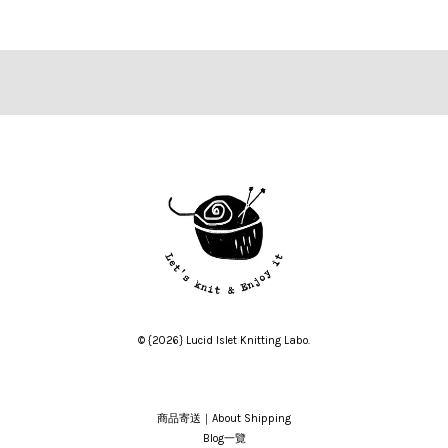
© {2026} Lucid Islet Knitting Labo.
商品寄送｜About Shipping
Blog一覽