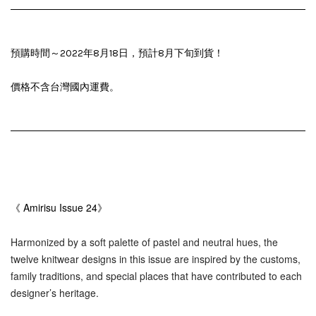
預購時間～2022年8月18日，預計8月下旬到貨！
價格不含台灣國內運費。
《 Amirisu Issue 24》
Harmonized by a soft palette of pastel and neutral hues, the
twelve knitwear designs in this issue are inspired by the customs,
family traditions, and special places that have contributed to each
designer’s heritage.