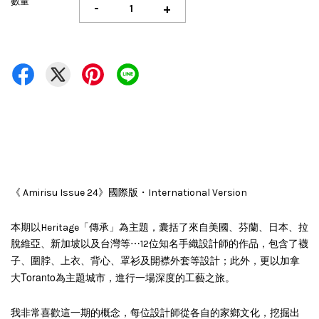
數量
-
+
《 Amirisu Issue 24》國際版・International Version
芬蘭、
日本、
本期以Heritage「傳承」為主題，囊括了來自美國、
拉
脫維亞、新加坡以及台灣等⋯12位知名手織設計師的作品，包含了襪
脖
以加拿
子、圍
、上衣、背心、罩衫及開襟外套等設計；此外，更
大Toranto為主題城市，進行一場深度的工藝之旅
。
我非常喜歡這一期的概念，每位設計師從各自的家鄉文化，挖掘出