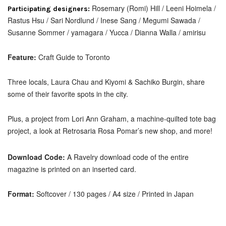
Rosemary (Romi) Hill / Leeni Hoimela /
Participating designers:
Rastus Hsu / Sari Nordlund / Inese Sang / Megumi Sawada /
Susanne Sommer / yamagara / Yucca / Dianna Walla / amirisu
Feature:
Craft Guide to Toronto
Three locals, Laura Chau and Kiyomi & Sachiko Burgin, share
some of their favorite spots in the city.
Plus, a project from Lori Ann Graham, a machine-quilted tote bag
project, a look at Retrosaria Rosa Pomar’s new shop, and more!
Download Code:
A
Ravelry download code of the entire
magazine is printed on an inserted card.
Format:
Softcover / 130 pages / A4 size / Printed in Japan