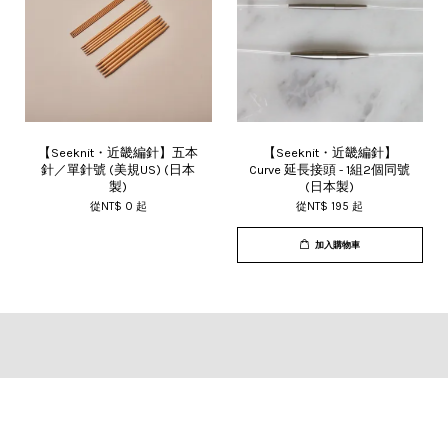
【Seeknit・近畿編針】五本
【Seeknit・近畿編針】
針／單針號 (美規US) (日本
Curve 延長接頭 - 1組2個同號
製)
(日本製)
從
NT$ 0
起
從
NT$ 195
起
加入購物車