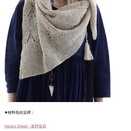
❖材料包在這裡：
Haruno Shawl・春野披肩