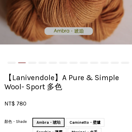
【Lanivendole】A Pure & Simple
Wool- Sport 多色
NT$ 780
顏色・Shade
Ambra・琥珀
Caminetto・壁爐