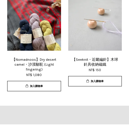
【Nomadnoos】Dry desert
【Seeknit・近畿編針】木球
camel・沙漠駱駝 (Light
針具收納磁鐵
fingering)
NT$ 150
NT$ 1,080
加入購物車
加入購物車