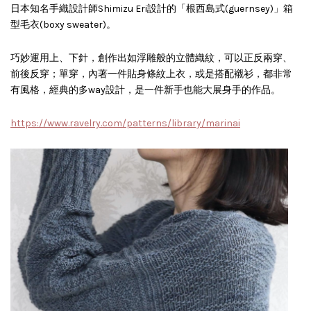
日本知名手織設計師Shimizu Eri設計的
「根西島式(guernsey)」箱
型毛衣(boxy sweater)。
巧妙運用上、下針，創作出如浮雕般的立體織紋，
可以正反兩穿、
前後反穿；
單穿，內著一件貼身條紋上衣，或是搭配襯衫，都非常
有風格，經典的多way設計，
是一件新手也能大展身手的作品。
https://www.ravelry.com/patterns/library/marinai