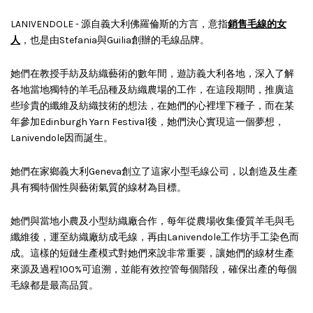
LANIVENDOLE - 源自義大利佛羅倫斯的方言，意指
銷售毛線的女
人
，也是由Stefania與Guilia創辦的毛線品牌。
她們在教授手紡及紡織藝術的數年間，遊訪義大利各地，深入了解
各地當地獨特的羊毛品種及紡織農場的工作，在這段期間，推廣這
些珍貴的纖維及紡織技術的想法，在她們的心裡埋下種子，而在某
年參加Edinburgh Yarn Festival後，她們決心實現這一個夢想，
Lanivendole因而誕生。
她們在家鄉義大利Geneva創立了這家小型毛線公司，以創造及生產
具有獨特個性與藝術氣質的線材為目標。
她們與當地小農及小型紡織廠合作，每年從農場收集優質羊毛與毛
纖維後，運至紡織廠紡成毛線，再由Lanivendole工作坊手工染色而
成。這樣的短鏈生產模式對她們來說非常重要，讓她們的線材生產
來源及過程100%可追溯，並能有效控管每個階段，確保出產的每個
毛線都是最高品質。