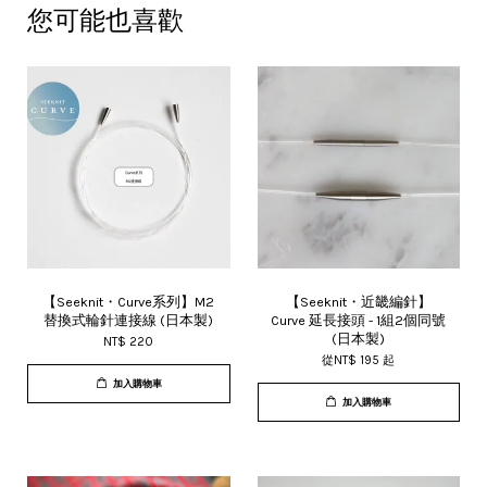
您可能也喜歡
【Seeknit・Curve系列】M2
【Seeknit・近畿編針】
替換式輪針連接線 (日本製)
Curve 延長接頭 - 1組2個同號
(日本製)
NT$ 220
從
NT$ 195
起
加入購物車
加入購物車