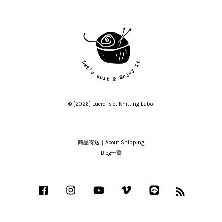
© {2026} Lucid Islet Knitting Labo.
商品寄送｜About Shipping
Blog一覽
Facebook
Instagram
YouTube
Vimeo
Line
RSS