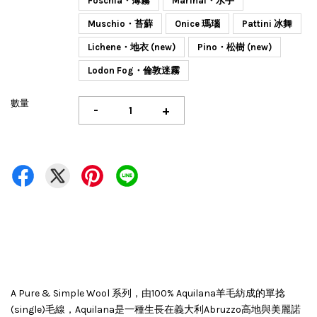
Foschia・薄霧
Marinai・水手
Muschio・苔蘚
Onice 瑪瑙
Pattini 冰舞
Lichene・地衣 (new)
Pino・松樹 (new)
Lodon Fog・倫敦迷霧
數量
-
+
A Pure & Simple Wool 系列，由100% Aquilana羊毛紡成的單捻
(single)毛線，Aquilana是一種生長在義大利Abruzzo高地與美麗諾