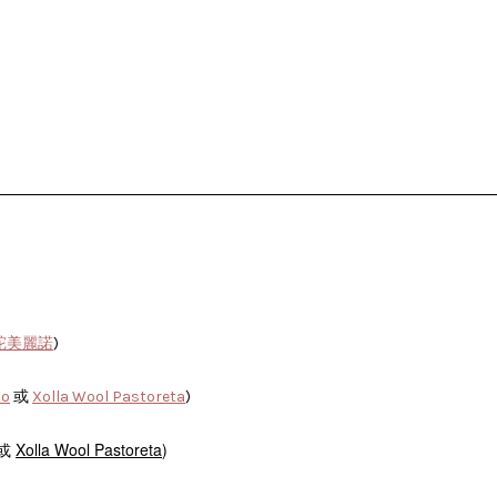
羊駝美麗諾
)
no
或
Xolla Wool Pastoreta
)
或
Xolla Wool Pastoreta
)