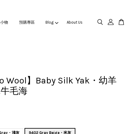
之小物
預購專區
Blog
About Us
o Wool】Baby Silk Yak・幼羊
犛牛毛海
t Gray・淺灰
9402 Gray Beige・米灰