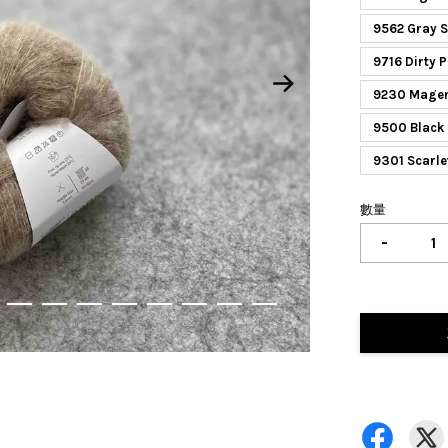
9562 Gra
9716 Dirt
9230 Mag
9500 Bla
9301 Scar
數量
-