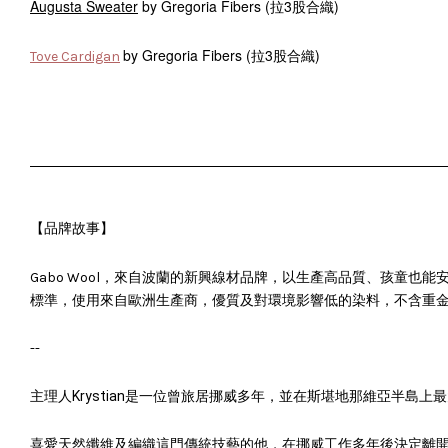
Augusta Sweater
by Gregoria Fibers (拉3股合織)
by Gregoria Fibers (拉3股合織)
Tove Cardigan
【品牌故事】
、孩童也能
Gabo Wool，來自波蘭的新興線材品牌，以生產高品質
標準，使用來自歐洲生產商，優質及對環境影響低的染料，不含重金屬與A
--
主理人
Krystian
是一位曾旅居挪威多年，並在斯堪地那維亞半島上最
喜愛天然纖維及編織這門傳統技藝的他，在挪威工作多年後決定離開，回