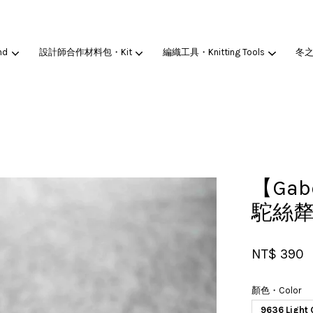
nd
設計師合作材料包・Kit
編織工具・Knitting Tools
冬
您的購物車目前還是空的。
繼續購物
【Gab
駝絲
NT$ 390
顏色・Color
9636 Ligh