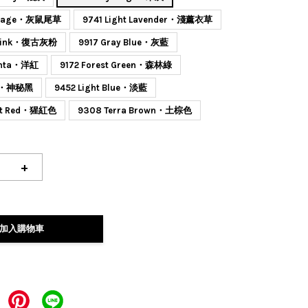
y Sage・灰鼠尾草
9741 Light Lavender・淺薰衣草
y Pink・復古灰粉
9917 Gray Blue・灰藍
enta・洋紅
9172 Forest Green・森林綠
ck・神秘黑
9452 Light Blue・淡藍
let Red・猩紅色
9308 Terra Brown・土棕色
+
加入購物車