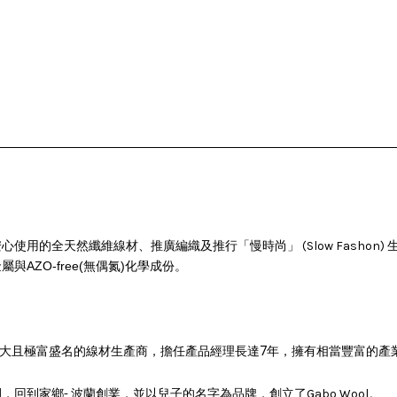
安心使用
的全天然纖維線材、推廣編織及推行「慢時尚」 (Slow Fasho
ZO-free(無偶氮)化學成份。
大且極富盛名的
線材生產商，擔任產品經理長達7年，擁有相當豐富的產
到家鄉- 波蘭創業，並以兒子的名字為品牌，創立了Gabo Wool。