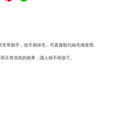
可直接取代絲毛海使用。
來非常順手，也不易掉毛，
柔和又有混色的效果，讓人捨不得放下。