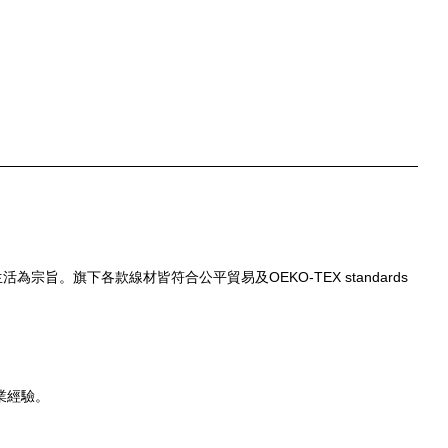
n) 生活為宗旨。旗下各款線材皆符合公平貿易及
OEKO-TEX standards
業經驗。