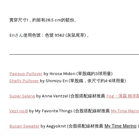
實穿尺寸1，約留有28.5 cm的鬆份。
さん
Eri
使用色號：色號 9562 (灰鼠尾草) 。
Pappus Pullover
by Hirose Midori (單股織約3球用量)
Shelly Pullover
by Shimizu Eri (單股織，依尺寸約4-6球用量)
合股搭配線材推薦
Super Selene
by Anne Ventzel (
Fog・薄霧 棉
Vest no.8
by My Favorite Things (合股搭配線材推薦
My Time Meri
(合股搭配線材推薦
My Time Merino
Busan Sweater
by Aegyoknit