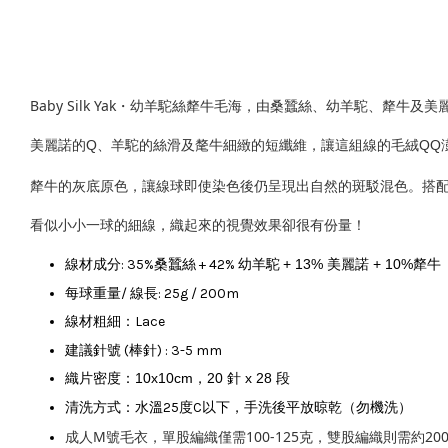
Baby Silk Yak・幼羊駝絲犛牛毛海，由桑蠶絲、幼羊駝、犛牛
美麗諾的Q、羊駝的絲滑及氂牛細緻的短纖維，讓這組線的毛絨QQ
犛
牛的
灰底原色，讓線球即使染色後仍呈現出自然的斑駁混色。
搭
看似小小一球的細線，織起來的視覺效果卻很有份量！
線材成分: 35%桑蠶絲 + 42% 幼羊駝
+ 13% 美麗諾 + 10%犛牛
每球重量/ 線長: 25g / 200m
線材粗細：Lace
建議針號 (棒針) : 3-5 mm
織片密度：10x10cm，20 針 x 28 段
清洗方式：水溫25度C以下，手洗後平放晾乾（勿機洗）
成人M號毛衣，單股編織僅需100-125克，雙股編織則需約20