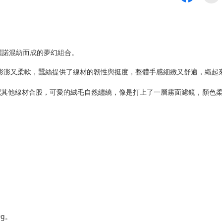
及美麗諾混紡而成的夢幻組合。
蠶絲提供了線材的韌性與挺度，整體
手感細緻又舒適，
澎澎又柔軟，
織起
配其他線材合股，可愛的絨毛自然纏繞，像是打上了一層霧面濾鏡，顏色
0g。