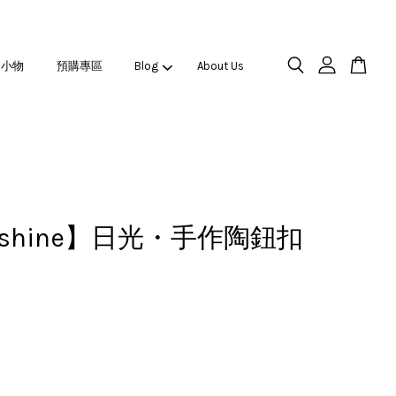
之小物
預購專區
Blog
About Us
nshine】日光・手作陶鈕扣