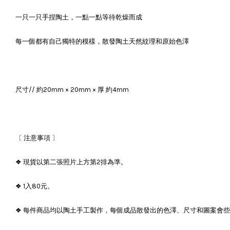
一只一只手捏陶土，一點一點等待乾燥而成
每一個都有自己獨特的模樣，散發陶土天然紋理和原始色澤
尺寸//
約20mm × 20mm × 厚 約4mm
〔 注意事項 〕
❖ 現貨以第二張照片上方第2排為準。
❖ 1入80元。
❖ 每件商品均以陶土手工製作，每個成品散發出的色澤、尺寸和圖案會