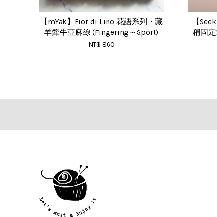
【mYak】Fior di Lino 花語系列・藏
【See
羊犛牛亞麻線 (Fingering～Sport)
稱固定式
NT$ 860