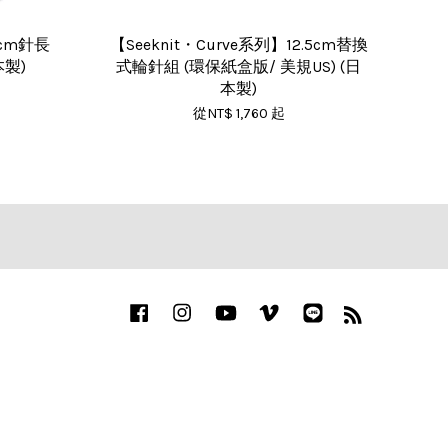
0cm針長
【Seeknit・Curve系列】12.5cm替換
本製)
式輪針組 (環保紙盒版/ 美規US) (日
本製)
從
NT$ 1,760
起
Facebook
Instagram
YouTube
Vimeo
Line
RSS