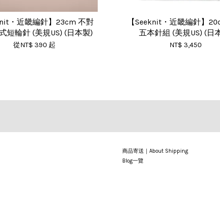
knit・近畿編針】23cm 不對
【Seeknit・近畿編針】2
短輪針 (美規US) (日本製)
五本針組 (美規US) (日
從
NT$ 390
起
NT$ 3,450
商品寄送｜About Shipping
Blog一覽