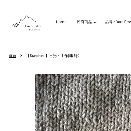
Home
所有商品
品牌・Yarn Bra
›
首頁
【Sunshine】日光・手作陶鈕扣