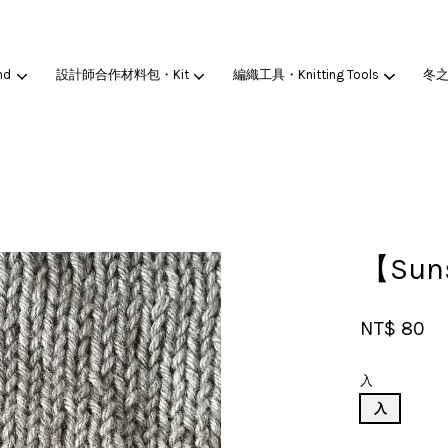
nd
設計師合作材料包・Kit
編織工具・Knitting Tools
冬
您的購物車目前還是空的。
繼續購物
【Su
NT$ 80
入
入