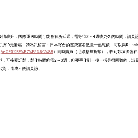
因疫情攀升，國際運送時間可能會有所延遲，需等待2～4週或更久的時間，請見
元優惠，請私訊留言；日本寄台的運費需看數量一起報價，可以與Raincloud
oud-sage-%E5%BE%B7%E5%9C%8B
）同時購買（毛線恕無折扣），收到款項後會在
型，可接受訂製，製作時間約需2～3週，但要手作到一模一樣是很困難的，請
出貨，造成不便請見諒。