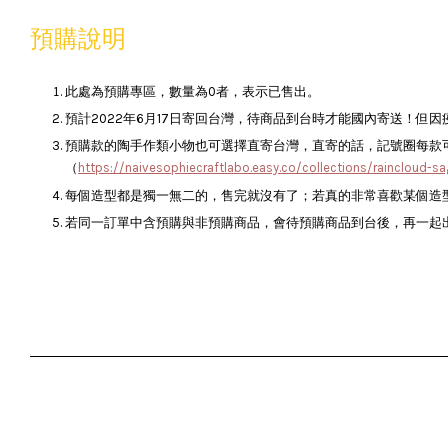
預購說明
此處為預購專區，數量為0者，表示已售出。
預計2022年6月17日寄回台灣，待商品到台時才能國內寄送！但
預購款的陶手作類小物也可選擇直寄台灣，直寄的話，記號圈每款可折10
（
https://naivesophiecraftlabo.easy.co/collections/raincl
每個造型都是獨一無二的，售完就沒有了；若真的非常喜歡某個造
若同一訂單中含預購與非預購商品，會待預購商品到台後，再一起