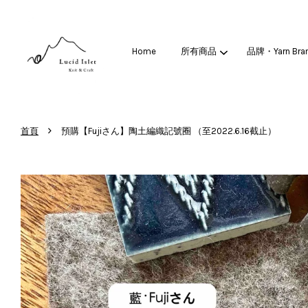
Home
所有商品
品牌・Yarn Bra
›
首頁
預購【Fujiさん】陶土編織記號圈 （至2022.6.16截止）