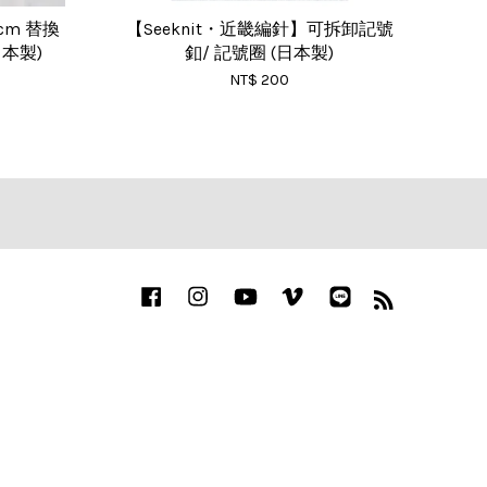
0cm 替換
【Seeknit・近畿編針】可拆卸記號
日本製)
釦/ 記號圈 (日本製)
NT$ 200
Facebook
Instagram
YouTube
Vimeo
Line
RSS