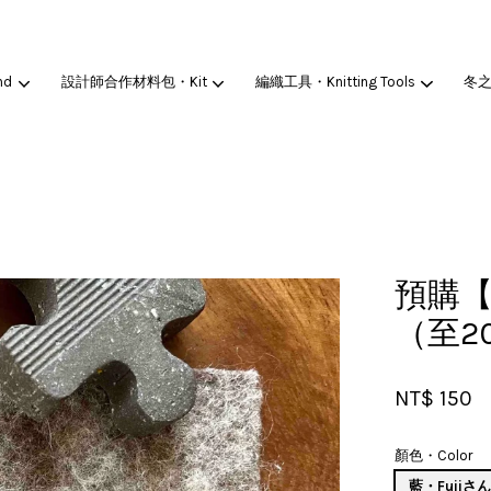
nd
設計師合作材料包・Kit
編織工具・Knitting Tools
冬
您的購物車目前還是空的。
繼續購物
預購【
（至20
NT$ 150
顏色・Color
藍・Fujiさ