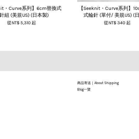
nit・Curve系列】6cm替換式
【Seeknit・Curve系列】1
針組 (美規US) (日本製)
式輪針 (單付/ 美規US) (
從
NT$ 5,310
起
從
NT$ 340
起
商品寄送｜About Shipping
Blog一覽