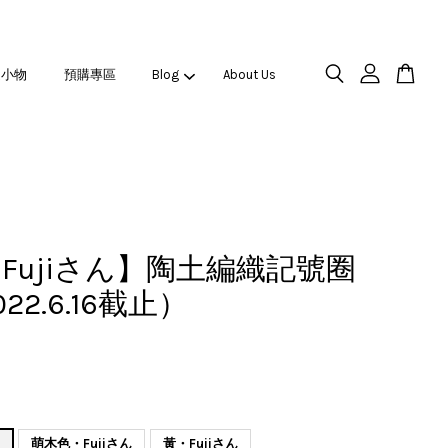
之小物
預購專區
Blog
About Us
Fujiさん】陶土編織記號圈
22.6.16截止）
ん
萌木色・Fujiさん
黃・Fujiさん