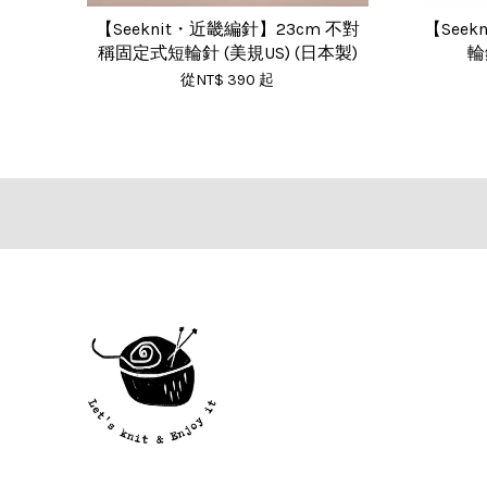
【Seeknit・近畿編針】23cm 不對
【Seek
稱固定式短輪針 (美規US) (日本製)
輪
從
NT$ 390
起