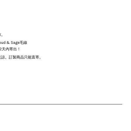
諒。
 & Sage毛線
2天內寄出！
見諒。訂製商品只能直寄。