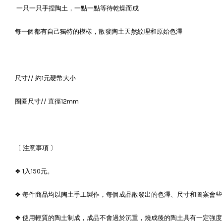
一只一只手捏陶土，一點一點等待乾燥而成
每一個都有自己獨特的模樣，散發陶土天然紋理和原始色澤
尺寸// 約1元硬幣大小
圈圈尺寸// 直徑12mm
〔 注意事項 〕
❖ 1入150元。
❖ 每件商品均以陶土手工製作，每個成品散發出的色澤、尺寸和圖案會
❖ 使用輕質的陶土制成，成品不會過於沉重，燒成後的陶土具有一定強