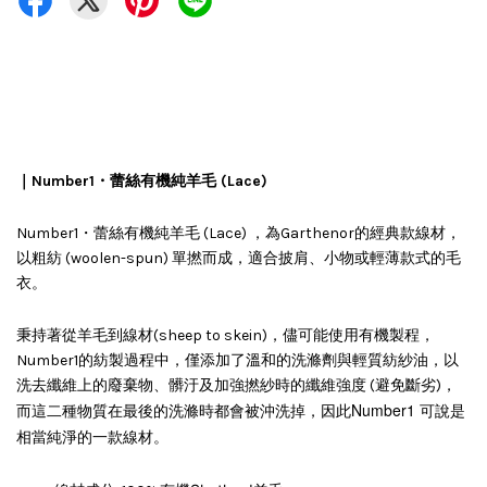
｜Number1・蕾絲有機純羊毛 (Lace)
Number1・蕾絲有機純羊毛 (Lace) ，為Garthenor的經典款線材，
以粗紡 (woolen-spun) 單撚而成，適合披肩、小物或輕薄款式的毛
衣。
秉持著
從羊毛到線材(sheep to skein)，儘可能使用有機製程，
Number1的紡製過程中，僅
添加了溫和的洗滌劑與輕質紡紗油
，以
洗去纖維上的廢棄物、髒汙及加強撚紗時的纖維強度 (避免斷劣)，
Number1 可說是
而這二種物質在最後的洗滌時都會被沖洗掉，因此
相當純淨的一款線材
。