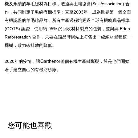
機及永續的羊毛線材為目標，透過與土壤協會(
Soil Association) 合
作，共同制定了毛線有機標準；直至2003年，成為世界第一個全面
有機認證的羊毛線品牌，所有生產過程均
經過全球有機
紡織品標準
(GOTS) 認證，使用
約 95% 的回收材料製成的
包裝，並與
與 Eden
Reforestation 合作，只要在該品牌網站上每售出一絞線材就種植一
棵樹，
致力碳排放的
降低
。
2020年的疫情，讓Garthenor整個有機生產鏈斷裂，於是他們開始
著手建立自己的有機紡紗廠。
您可能也喜歡