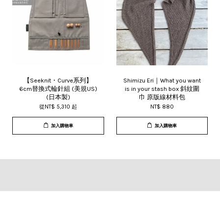
【Seeknit・Curve系列】
Shimizu Eri｜What you want
6cm替換式輪針組 (美規US)
is in your stash box 斜紋圍
(日本製)
巾 原版線材料包
從
NT$ 5,310
起
NT$ 880
加入購物車
加入購物車