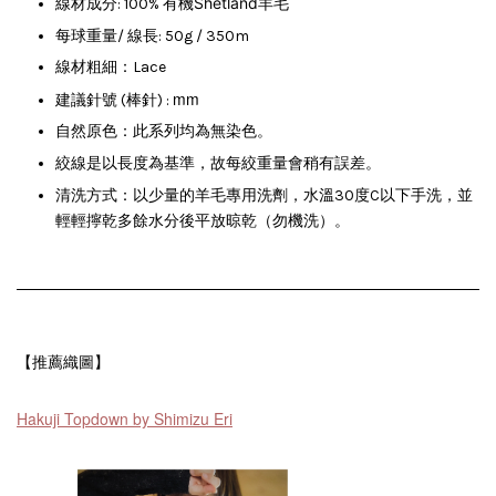
Shetland
線材成分: 100%
有機
羊毛
每球重量/ 線長: 50g / 350m
線材粗細：Lace
mm
建議針號 (棒針) :
自然原色：此系列均為無染色。
絞線是以長度為基準，故每絞重量會稍有誤差。
清洗方式：以少量的羊毛專用洗劑，水溫30度C以下手洗，並
輕輕擰乾多餘水分後平放晾乾（勿機洗）。
【
推薦織圖
】
Hakuji Topdown by Shimizu Eri