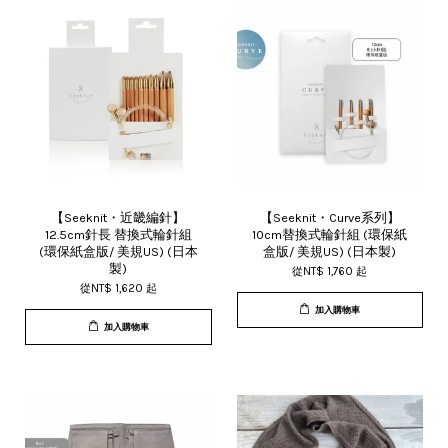
【Seeknit・近畿編針】
【Seeknit・Curve系列】
12.5cm針長 替換式輪針組
10cm替換式輪針組 (環保紙
(環保紙盒版/ 美規US) (日本
盒版/ 美規US) (日本製)
製)
從
NT$ 1,760
起
從
NT$ 1,620
起
加入購物車
加入購物車