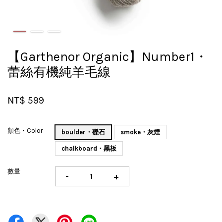
【Garthenor Organic】Number1・
蕾絲有機純羊毛線
NT$ 599
顏色・Color
boulder・礫石
smoke・灰煙
chalkboard・黑板
數量
-
+