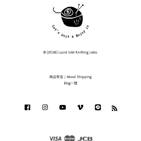
© {2026} Lucid Islet Knitting Labo.
商品寄送｜About Shipping
Blog一覽
Facebook
Instagram
YouTube
Vimeo
Line
RSS
Visa
Master
JCB