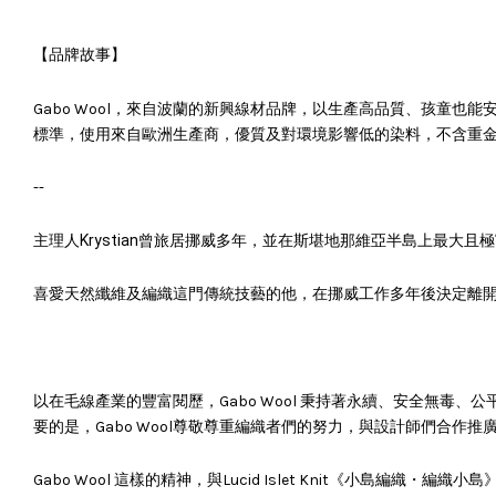
【品牌故事】
、孩童也能
Gabo Wool，來自波蘭的新興線材品牌，以生產高品質
標準，使用來自歐洲生產商，優質及對環境影響低的染料，不含重金屬與A
--
主理人
Krystian
曾旅居挪威多年，並在斯堪地那維亞半島上最大且極
喜愛天然纖維及編織這門傳統技藝的他，在挪威工作多年後決定離開，回
以在毛線產業的豐富閱歷，Gabo Wool 秉持著永續、安全無
要的是，Gabo Wool尊敬尊重編織者們的努力，與設計師們合作推
Gabo Wool 這樣的精神，與Lucid Islet Knit《小