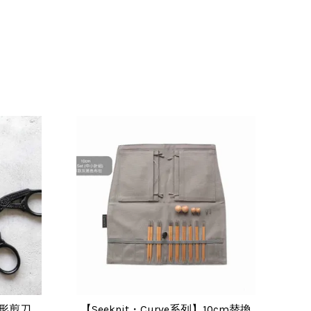
鸛形剪刀
【Seeknit・Curve系列】10cm替換