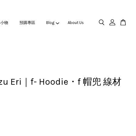
之小物
預購專區
Blog
About Us
zu Eri｜f- Hoodie・f 帽兜 線材