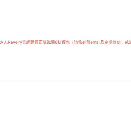
さんRavelry官網購買正版織圖8折優惠（請務必留email及定期收信