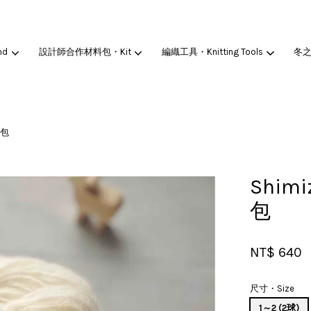
nd
設計師合作材料包・Kit
編織工具・Knitting Tools
冬
您的購物車目前還是空的。
材包
繼續購物
Shimi
包
NT$ 640
尺寸・Size
1～2 (2球)