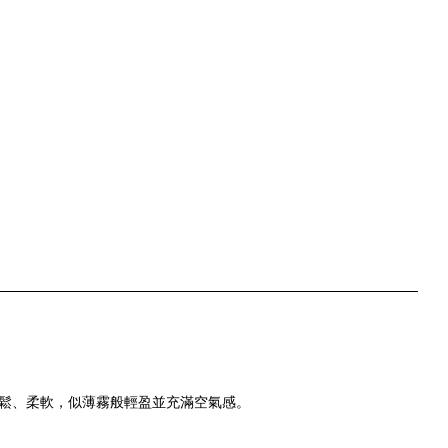
柔軟，似薄霧般
充滿空氣感。
鬆、
輕盈並