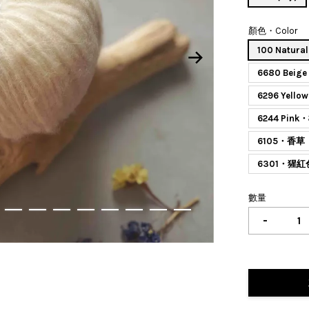
顏色・Color
100 Natur
6680 Bei
6296 Yel
6244 Pin
6105・香草
6301・猩紅
數量
-