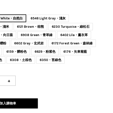
al White・自然白
6546 Light Gray・淺灰
ge・淺米
6121 Brown・棕熊
6230 Turquoise・綠松石
low・向日葵
6908 Green・青草綠
6402 Lila・薰衣草
k・櫻粉
6602 Gray・玄武岩
6172 Forest Green・森林綠
6159・髒粉色
6629・粉紫色
6176・矢車菊藍
色
6308・土棕色
6350・苔綠色
+
加入購物車