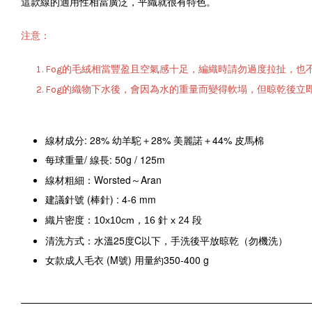
這款線的適用性相當廣泛，平織就很有特色
。
注意：
Fog的毛絨相當豐盈且空氣感十足，編織時請勿過度拉扯，也
Fog的織物下水後，會因為水的重量而變得軟塌，但晾乾後立
線材成分: 28% 幼羊駝＋28% 美麗諾＋44% 皮馬棉
每球重量/ 線長: 50g / 125m
線材粗細：Worsted～Aran
建議針號 (棒針) : 4-6 mm
織片密度：10x10cm，16 針 x 24 段
清洗方式：水溫25度C以下，手洗後平放晾乾（勿機洗）
女款成人毛衣 (M號) 用量約350-400 g