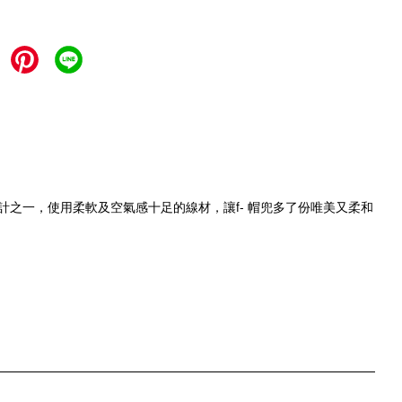
設計之一，使用柔軟及空氣感十足的線材，讓
f
- 帽兜多了份唯美又柔和