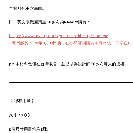
本材料包
不含織圖
。
日、英文版織圖請至Eriさん的Ravelry購買：
https://www.ravelry.com/patterns/library/f-hoodie
*
即日起
於
2025年11月10日前
，在小島官網購買本線材包，可享在Eri
Eriさん
p.s 本材料包僅在台灣販售，並已取得設計師
等人的授權。
【 線材用量 】
尺寸：1 (2)
2個尺寸用量均為
2球
。