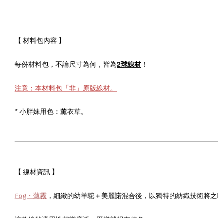
【 材料包內容 】
2球線材
每份材料包，不論尺寸為何，皆為
！
注意：本材料包「非」原版線材
。
* 小胖妹用色：薰衣草。
【 線材資訊 】
混合後
Fog・薄霧
，細緻的幼羊駝＋美麗諾
，以獨特的紡織技術將之