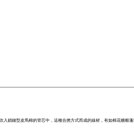
鎖鏈型
吹入
皮馬棉的管芯中，這種合撚方式而成的線材，有如棉花糖般蓬