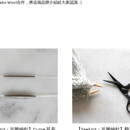
Wool合作，將這個品牌介紹給大家認識 : )
knit・近畿編針】Curve 延長
【Seeknit・近畿編針】