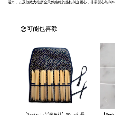
活力，以及他致力推廣全天然纖維的熱忱與企圖心，非常開心能與Gabo 
您可能也喜歡
【Seeknit・近畿編針】20cm針長
【See