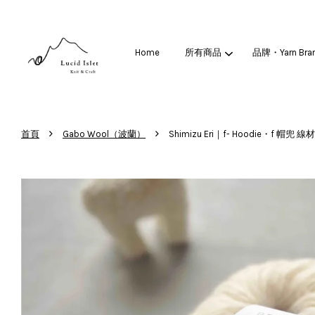
Home
所有商品
品牌・Yarn Bra
›
›
首頁
Gabo Wool（波蘭）
Shimizu Eri｜f- Hoodie・f 帽兜 線