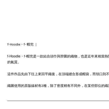
f-Hoodie・f- 帽兜 ｜
f-Hoodie・
帽兜是一款結合頭巾與脖圍的織物，也是近年來相當熱
f-
的氣質
。
這件作品先
帽袋，而領口則不
由下往上來回平織後，在頂端縫合形成
織圖使用的原版線材有2種，除了密度稍有不同外，在某些部位的織