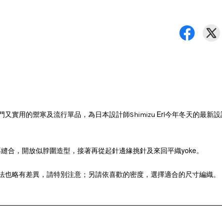
門又實用的禦寒及流行單品，為
Eri今年冬天的最新
日本設計師Shimizu
縫合，開放似脖圍造型，接著再從起針邊緣挑針及來回平織yoke。
法也略有差異，請特別注意；另請依喜歡的密度，選擇適合的尺寸編織。