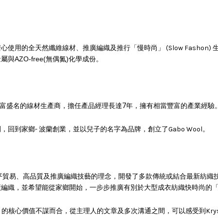
安心使用
的全天然纖維線材、推廣編織及推行「慢時尚」 (Slow Fasho
ZO-free(無偶氮)化學成份。
富盛名的
線材生產商，擔任產品經理長達7年，擁有相當豐富的產業經驗
到家鄉- 波蘭創業，並以兒子的名字為品牌，創立了Gabo Wool。
毒、公平貿易、高品質及推廣編織技藝的理念，開發了多款傳統或結合最新紡
廣編織，並希望能從家鄉開始，一步步推廣有別於大型成衣紡織快時尚的「Slo
島編織・編織小島》的核心價值不謀而合，從主理人的文章及多次溝通之間，可以感受到