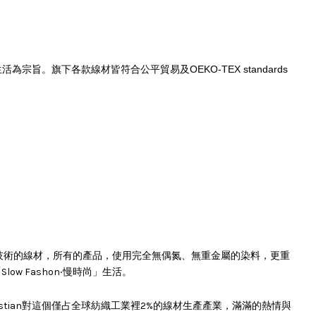
n) 生活為宗旨。旗下各款線材皆符合公平貿易及
OEKO-TEX standards
。
偶氮
織技術的線材，所有的產品，使用完全無
、無重金屬的染料，更重
w Fashon‧慢時尚」生活。
Krystian對這個僅占全球紡織工業裡2%的線材生產產業，滿滿的熱情與