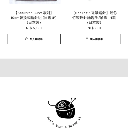
【Seeknit・Curve系列】
【Seeknit・近畿編針】迷你
10cm替換式輪針組 (日規JP)
竹製鉤針鑰匙圈/吊飾 - 4款
(日本製)
(日本製)
NT$ 5,920
NT$ 230
加入購物車
加入購物車