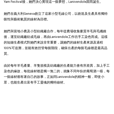
Yarn Festival後，她們決心實現這一個夢想，Lanivendole因而誕生。
她們在義大利Geneva創立了這家小型毛線公司，以創造及生產具有獨特
個性與藝術氣質的線材為目標。
她們與當地小農及小型紡織廠合作，每年從農場收集優質羊毛與毛纖維
後，運至紡織廠紡成毛線，再由Lanivendole工作坊手工染色而成。這樣
的短鏈生產模式對她們來說非常重要，讓她們的線材生產來源及過程
100%可追溯，並能有效控管每個階段，確保出產的每個毛線都是最高品
質。
由於每年羊毛產量、羊隻規模及紡織廠的生產能力會有所差異，加上手工
染色的緣故，每批線材都是獨一無二的，就像不同年份的葡萄酒一樣，每
一個線材都有著自己的故事，正如同Lanivendole的精神一般，即使小
眾，也能生產出富有手工靈魂的獨特線材。