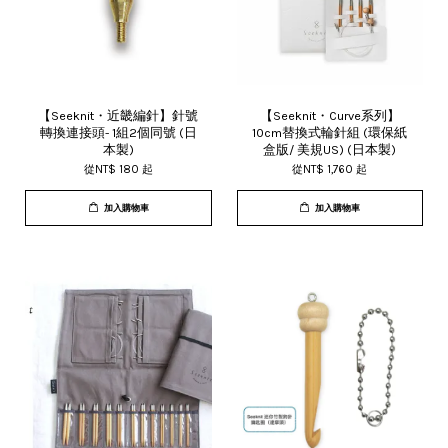
【Seeknit・近畿編針】針號
【Seeknit・Curve系列】
轉換連接頭- 1組2個同號 (日
10cm替換式輪針組 (環保紙
本製)
盒版/ 美規US) (日本製)
從
NT$ 180
起
從
NT$ 1,760
起
加入購物車
加入購物車