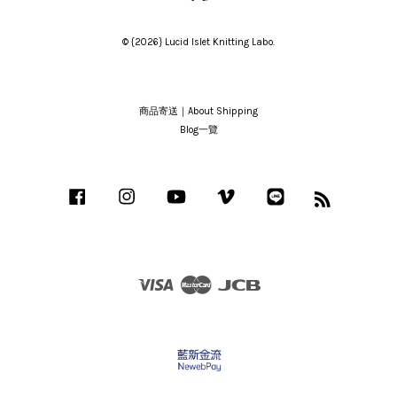
© {2026} Lucid Islet Knitting Labo.
商品寄送｜About Shipping
Blog一覽
Facebook
Instagram
YouTube
Vimeo
Line
RSS
Visa
Master
JCB