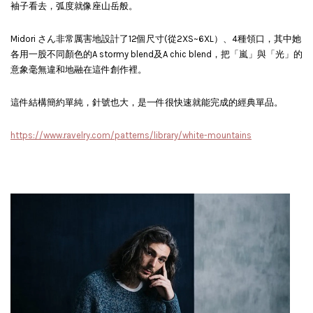
袖子看去，弧度就像座山岳般。
Midori さん非常厲害地設計了12個尺寸(從2XS~6XL）、4種領口，其中她
各用一股不同顏色的A stormy blend及A chic blend，把「嵐」與「光」的
意象毫無違和地融在這件創作裡。
這件結構簡約單純，針號也大，是一件很快速就能完成的經典單品。
https://www.ravelry.com/patterns/library/white-mountains