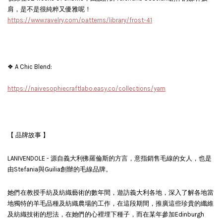
肩，是不是很純粹又優雅呢！
https://www.ravelry.com/patterns/library/frost-41
❖ A Chic Blend:
https://naivesophiecraftlabo.easy.co/collections/yarn
【 品牌故事 】
LANIVENDOLE - 源自義大利佛羅倫斯的方言，意指銷售毛線的女人，也是
由Stefania與Guilia創辦的毛線品牌。
她們在教授手紡及紡織藝術的數年間，遊訪義大利各地，深入了解各地當
地獨特的羊毛品種及紡織農場的工作，在這段期間，推廣這些珍貴的纖維
及紡織技術的想法，在她們的心裡埋下種子，而在某年參加Edinburgh