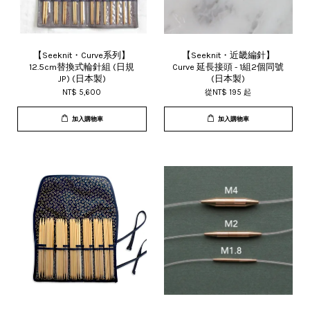
【Seeknit・Curve系列】
【Seeknit・近畿編針】
12.5cm替換式輪針組 (日規
Curve 延長接頭 - 1組2個同號
JP) (日本製)
(日本製)
NT$ 5,600
從
NT$ 195
起
加入購物車
加入購物車