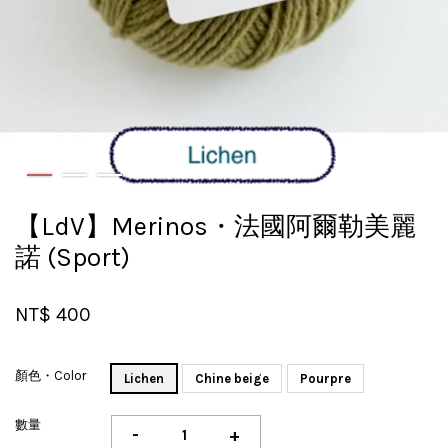
【LdV】Merinos・法國阿爾勒美麗
諾 (Sport)
NT$ 400
顏色・Color
Lichen
Chine beige
Pourpre
數量
-
+