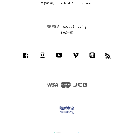
© {2026} Lucid Islet Knitting Labo.
商品寄送｜About Shipping
Blog一覽
Facebook
Instagram
YouTube
Vimeo
Line
RSS
Visa
Master
JCB