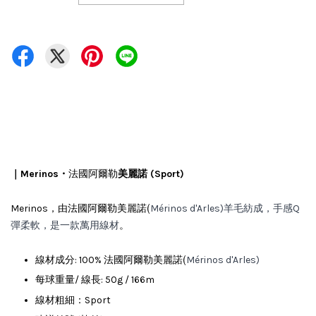
法國阿爾勒
｜Merinos・
美麗諾 (Sport)
法國阿爾勒
美麗諾(
Merinos，由
Mérinos d'Arles)羊毛紡成，手感Q
。
彈柔軟，是一款萬用線材
法國阿爾勒美麗諾(
線材成分: 100%
Mérinos d'Arles)
每球重量/ 線長: 50g / 166m
線材粗細：Sport