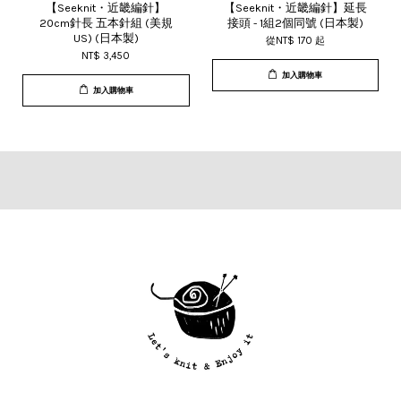
【Seeknit・近畿編針】
【Seeknit・近畿編針】延長
20cm針長 五本針組 (美規
接頭 - 1組2個同號 (日本製)
US) (日本製)
從
NT$ 170
起
NT$ 3,450
加入購物車
加入購物車