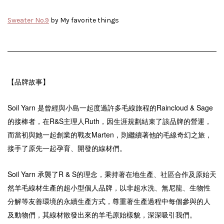
Sweater No.9
by My favorite things
【品牌故事】
Soil Yarn
是曾經與小島一起度過許多毛線旅程的Raincloud & Sage
的接棒者，在R&S主理人Ruth，因生涯規劃結束了該品牌的營運，
而當初與她一起創業的戰友Marten，則繼續著他的毛線奇幻之旅，
接手了原先一起孕育、開發的線材們。
Soil Yarn 承襲了R & S的理念，
秉持著在地生產、
社區合作及原始天
然羊毛線材生產的超小型個人品牌
，以非超水洗、無尼龍、生物性
分解等友善環境的永續生產方式，尊重著生產過程中每個參與的人
及動物們
，其線材散發出來的羊毛原始樣貌，深深吸引我們。