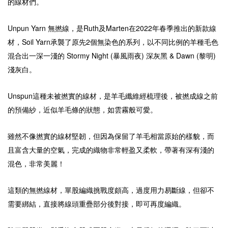
的線材們。
Unpun Yarn
無撚線，
是Ruth及Marten在2022年春季推出的新款線
材，Soil Yarn承襲了原先2個無染色的系列，以不同比例的羊種毛色
混合出一深一淺的 Stormy Night (暴風雨夜) 深灰黑 & Dawn (黎明)
淺灰白。
Unspun這種未被撚實的線材，是羊毛纖維經梳理後，被撚成線之前
的預備紗，近似羊毛條的狀態，如雲霧般可愛。
雖然不像撚實的線材堅韌，但因為保留了羊毛相當原始的樣貌，而
且富含大量的空氣，完成的織物非常輕盈又柔軟，帶著有深有淺的
混色，非常美麗！
這類的無撚線材，單股編織挑戰度頗高，過度用力易斷線，但卻不
需要綁結，直接將線頭重疊部分後對接，即可再度編織。