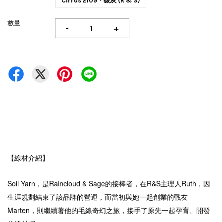
Cirrus 2109・碳灰 (R & S)
數量
-
+
【線材介紹】
Soil Yarn，是Raincloud & Sage的接棒者，在R&S主理人Ruth，因
生涯規劃結束了該品牌的營運，而當初與她一起創業的戰友
Marten，則繼續著他的毛線奇幻之旅，接手了原先一起孕育、開發