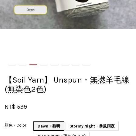
【Soil Yarn】 Unspun・無撚羊毛線
(無染色2色)
NT$ 599
顏色・Color
Dawn・黎明
Stormy Night・暴風雨夜