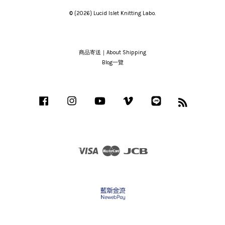
© {2026} Lucid Islet Knitting Labo.
商品寄送｜About Shipping
Blog一覽
Facebook
Instagram
YouTube
Vimeo
Line
RSS
Visa
Master
JCB