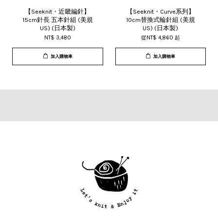
【Seeknit・近畿編針】
【Seeknit・Curve系列】
15cm針長 五本針組 (美規
10cm替換式輪針組 (美規
US) (日本製)
US) (日本製)
NT$ 3,480
從
NT$ 4,860
起
加入購物車
加入購物車