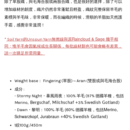
除了單股織，與毛海合股或兩股合織，也是很好的選擇，除了可以
增加線材的韌度，織片仍然非常蓬鬆且輕盈，織紋完整保留羊毛的
素樸與羊毛味，非常保暖，而在編織的時候，滑順的羊脂如天然護
手霜，感覺非常溫潤！
無撚線與原
Raincloud & Sage 幾乎相
*
Soil Yarn的Unspun Yarn
同；惟羊毛會因氣候或生長關係，每批線材顏色可能會略有差異，
請一次購足所需用量。
Weight base： Fingering (單股)～Aran (雙股或與毛海合股)
成分 :
- Stormy Night・暴風雨夜：100% 羊毛 (97% 德國羊種，包括
Merino
3%
)
, Bergschaf, Milchschaf +
Swedish Gotland
100% 羊毛 (60% 德國羊種，包括Merino,
- Dawn・黎明：
Schwarzkopf, Jurabraun
%
)
+40
Swedish Gotland
1絞100g /450m