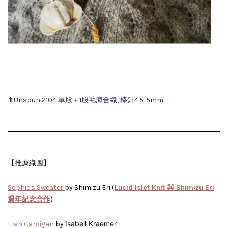
⬆︎
Unspun 2104 單股＋1股毛海合織, 棒針4.5-5mm
【推薦織圖】
Sophie's Sweater
by Shimizu Eri (
Lucid Islet Knit 與 Shimizu Eri
週年紀念合作
)
Isabell Kraemer
Elah Cardigan
by