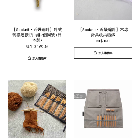
【Seeknit・近畿編針】針號
【Seeknit・近畿編針】木球
轉換連接頭- 1組2個同號 (日
針具收納磁鐵
本製)
NT$ 150
從
NT$ 180
起
加入購物車
加入購物車