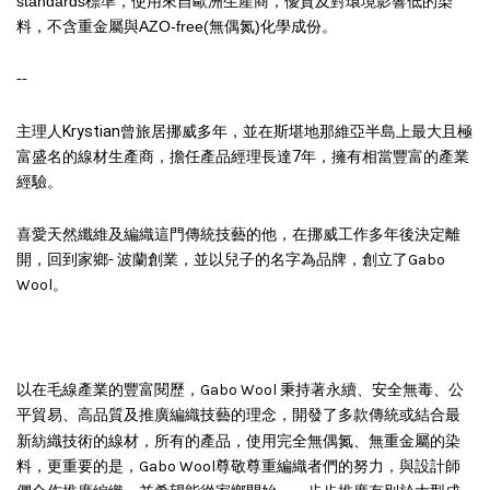
standards標準，使用來自歐洲生產商，優質及對環境影響低的染
料，不含重金屬與AZO-free(無偶氮)化學成份。
--
主理人
Krystian
曾旅居挪威多年，並在斯堪地那維亞半島上最大且極
富盛名的
線材生產商，擔任產品經理長達7年，擁有相當豐富的產業
經驗。
喜愛天然纖維及編織這門傳統技藝的他，在挪威工作多年後決定離
開，回到家鄉- 波蘭創業，並以兒子的名字為品牌，創立了Gabo
Wool。
以在毛線產業的豐富閱歷，Gabo Wool 秉持著永續、安全無毒、公
平貿易、高品質及推廣編織技藝的理念，開發了多款傳統或結合最
偶氮
新紡織技術的線材，所有的產品，使用完全無
、無重金屬的染
料，更重要的是，Gabo Wool尊敬尊重編織者們的努力，與設計師