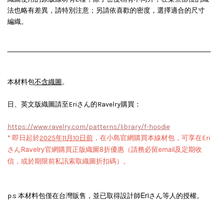
法也略有差異，請特別注意；另請依喜歡的密度，選擇適合的尺寸
編織。
本材料包
不含織圖
。
日、英文版織圖請至Eriさん的Ravelry購買：
https://www.ravelry.com/patterns/library/f-hoodie
*
即日起
於
2025年11月10日前
，在小島官網購買本線材包，可享在Eri
さんRavelry官網購買正版織圖8折優惠（請務必留email及定期收
信，或於期限前私訊索取織圖折扣碼）。
Eriさん
p.s 本材料包僅在台灣販售，並已取得設計師
等人的授權。