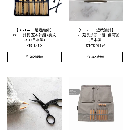
【Seeknit・近畿編針】
【Seeknit・近畿編針】
20cm針長 五本針組 (美規
Curve 延長接頭 - 1組2個同號
US) (日本製)
(日本製)
NT$ 3,450
從
NT$ 195
起
加入購物車
加入購物車