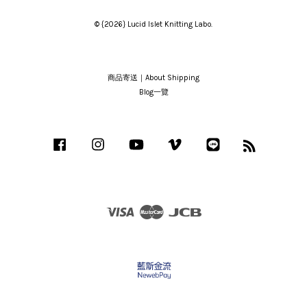
© {2026} Lucid Islet Knitting Labo.
商品寄送｜About Shipping
Blog一覽
Facebook
Instagram
YouTube
Vimeo
Line
RSS
Visa
Master
JCB