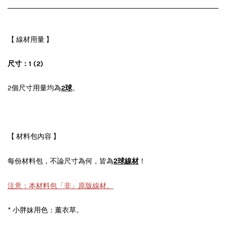
【 線材用量 】
尺寸：1 (2)
2個尺寸用量均為
2球
。
【 材料包內容 】
2球線材
每份材料包，不論尺寸為何，皆為
！
注意：本材料包「非」原版線材
。
* 小胖妹用色：薰衣草。