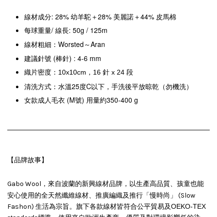
線材成分: 28% 幼羊駝＋28% 美麗諾＋44% 皮馬棉
每球重量/ 線長: 50g / 125m
線材粗細：Worsted～Aran
建議針號 (棒針) : 4-6 mm
織片密度：10x10cm，16 針 x 24 段
清洗方式：水溫25度C以下，手洗後平放晾乾（勿機洗）
女款成人毛衣 (M號) 用量約350-400 g
【品牌故事】
、孩童也能
Gabo Wool，來自波蘭的新興線材品牌，以生產高品質
安心使用
的全天然纖維線材、推廣編織及推行「慢時尚」 (Slow
Fashon) 生活為宗旨。旗下各款線材皆符合公平貿易及
OEKO-TEX