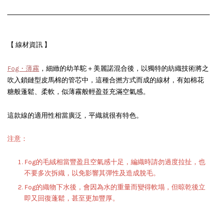
【 線材資訊 】
混合後
Fog・薄霧
，細緻的幼羊駝＋美麗諾
，以獨特的紡織技術將之
鎖鏈型
吹入
皮馬棉的管芯中，這種合撚方式而成的線材，有如棉花
柔軟，似薄霧般
充滿空氣感。
糖般蓬鬆、
輕盈並
這款線的適用性相當廣泛，平織就很有特色
。
注意：
Fog的毛絨相當豐盈且空氣感十足，編織時請勿過度拉扯，也
不要多次拆織，以免影響其彈性及造成脫毛。
Fog的織物下水後，會因為水的重量而變得軟塌，但晾乾後立
即又回復蓬鬆，甚至更加豐厚。