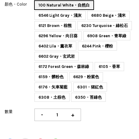
顏色・Color
100 Natural White・自然白
6546 Light Gray・淺灰
6680 Beige・淺米
6121 Brown・棕熊
6230 Turquoise・綠松石
6296 Yellow・向日葵
6908 Green・青草綠
6402 Lila・薰衣草
6244 Pink・櫻粉
6602 Gray・玄武岩
6172 Forest Green・森林綠
6105・香草
6159・髒粉色
6629・粉紫色
6176・矢車菊藍
6301・猩紅色
6308・土棕色
6350・苔綠色
數量
-
+