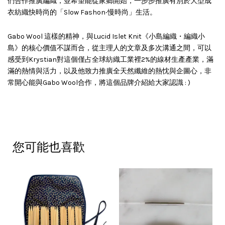
們合作推廣編織，並希望能從家鄉開始，一步步推廣有別於大型成
衣紡織快時尚的「Slow Fashon‧慢時尚」生活。
Gabo Wool 這樣的精神，與Lucid Islet Knit《小島編織・編織小
島》的核心價值不謀而合，從主理人的文章及多次溝通之間，可以
感受到Krystian對這個僅占全球紡織工業裡2%的線材生產產業，滿
滿的熱情與活力，以及他致力推廣全天然纖維的熱忱與企圖心，非
常開心能與Gabo Wool合作，將這個品牌介紹給大家認識 : )
您可能也喜歡