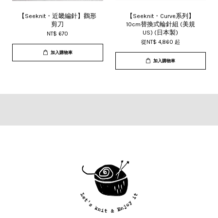
【Seeknit・近畿編針】鸛形
【Seeknit・Curve系列】
剪刀
10cm替換式輪針組 (美規
US) (日本製)
NT$ 670
從
NT$ 4,860
起
加入購物車
加入購物車