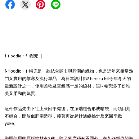
f-Hoodie・f- 帽兜 ｜
f-Hoodie・
帽兜是一款結合頭巾與脖圍的織物，也是近年來相當熱
f-
門又實用的禦寒及流行單品，為
Eri今年冬天的
日本設計師Shimizu
最新設計之一，使用柔軟及空氣感十足的線材，讓
f
- 帽兜多了份唯
美又柔和的氣質
。
這件作品先
帽袋，而領口則
由下往上來回平織後，在頂端縫合形成
不縫合，開放似脖圍造型，接著再從起針邊緣挑針及來回平織
yoke。
織圖使用的原版線材有2種，除了密度稍有不同外，在某些部位的織