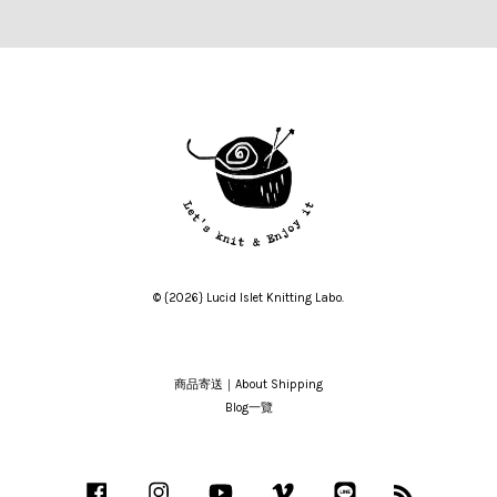
© {2026} Lucid Islet Knitting Labo.
商品寄送｜About Shipping
Blog一覽
Facebook
Instagram
YouTube
Vimeo
Line
RSS