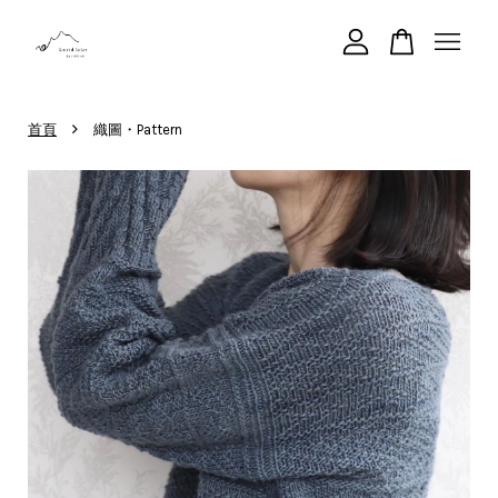
您的購物車目前還是空的。
›
首頁
織圖・Pattern
繼續購物