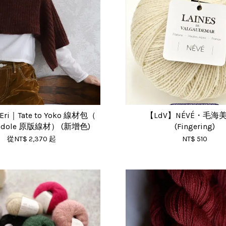
 Eri｜Tate to Yoko 線材包（
【LdV】NÉVÉ・毛海
endole 原版線材） (新增色)
(Fingering)
從
NT$ 2,370
起
NT$ 510