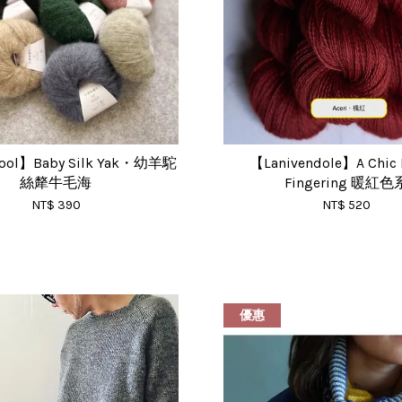
ool】Baby Silk Yak・幼羊駝
【Lanivendole】A Chic 
絲犛牛毛海
Fingering 暖紅色
NT$ 390
NT$ 520
優惠