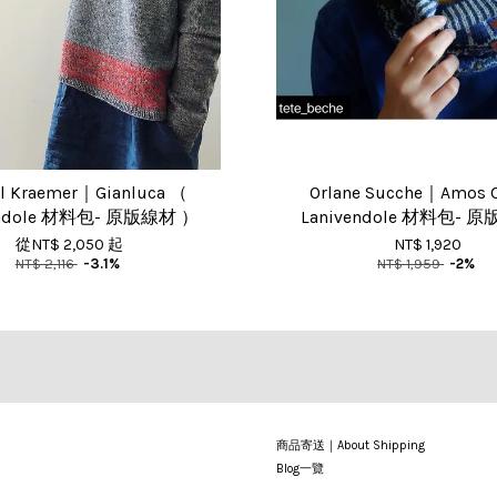
ll Kraemer｜Gianluca （
Orlane Sucche｜Amos
endole 材料包- 原版線材 ）
Lanivendole 材料包-
從
NT$ 2,050
起
NT$ 1,920
NT$ 2,116
-3.1%
NT$ 1,959
-2%
商品寄送｜About Shipping
Blog一覽