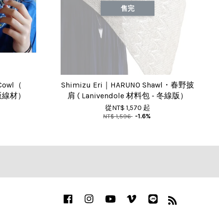
售完
 Cowl（
Shimizu Eri｜HARUNO Shawl・春野披
 原版線材）
肩 ( Lanivendole 材料包 - 冬線版）
從
NT$ 1,570
起
NT$ 1,596
-1.6%
Facebook
Instagram
YouTube
Vimeo
Line
RSS