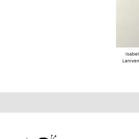
Isabe
Laniv