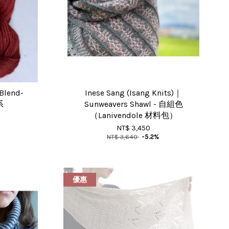
Blend-
Inese Sang (Isang Knits)｜
系
Sunweavers Shawl - 自組色
（Lanivendole 材料包）
NT$ 3,450
NT$ 3,640
-5.2%
優惠