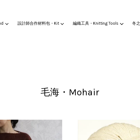
nd
設計師合作材料包・Kit
編織工具・Knitting Tools
冬
您的購物車目前還是空的。
繼續購物
毛海・Mohair