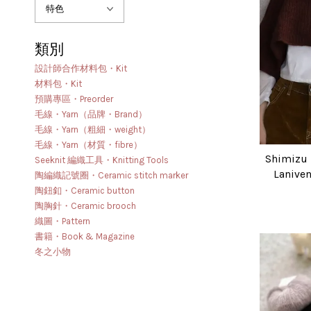
類別
設計師合作材料包・Kit
材料包・Kit
預購專區・Preorder
毛線・Yarn（品牌・Brand）
毛線・Yarn（粗細・weight）
毛線・Yarn（材質・fibre）
Shimizu
Seeknit 編織工具・Knitting Tools
Laniv
陶編織記號圈・Ceramic stitch marker
陶鈕釦・Ceramic button
陶胸針・Ceramic brooch
織圖・Pattern
書籍・Book & Magazine
冬之小物